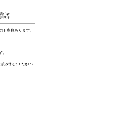
理責任者
井晃洋
るものも多数あります。
。
、
す。
@に読み替えてください）