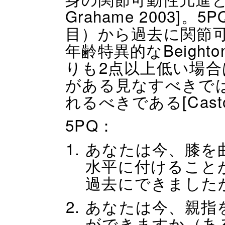
Grahame 2003]
目）から過去に関節
年齢特異的なBeigh
りも2点以上低い場
がある見なすべきでは
れるべきである[Castori 
5PQ：
あなたは今、膝を
水平に付けること
過去にできました
あなたは今、親指
ができますか（あ