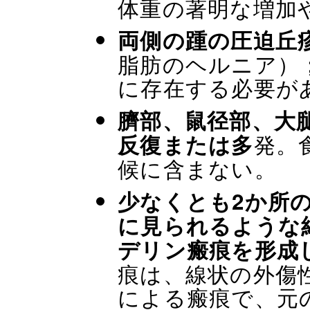
体重の著明な増加
両側の踵の圧迫丘
脂肪のヘルニア）
に存在する必要が
臍部、鼠径部、大
発。
反復または多
候に含まない。
少なくとも2か所の
に見られるような
デリン瘢痕を形成
痕は、線状の外傷
による瘢痕で、元