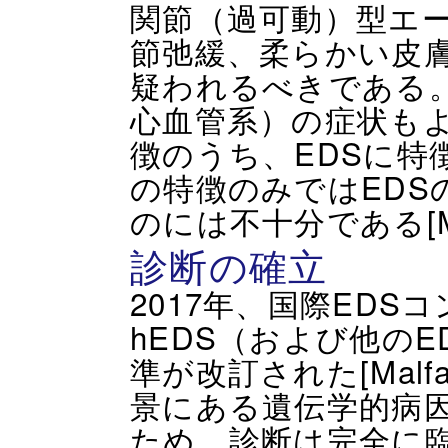
関節（過可動）型エー
節弛緩、柔らかい皮
疑われるべきである
心血管系）の症状も
徴のうち、EDSに特
の特徴のみではEDS
のには不十分である[Malfa
診断の確立
2017年、国際EDS
hEDS（および他の
準が改訂された[Malfait
景にある遺伝学的病
ため、診断は完全に