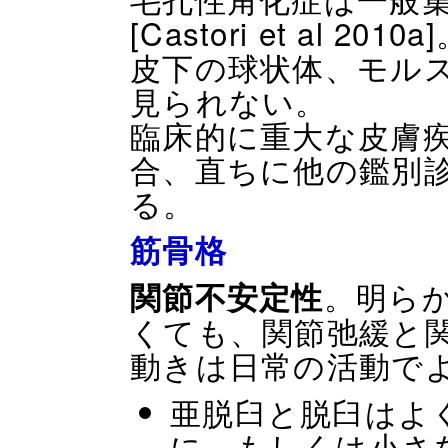
[Castori et al 2010a
皮下の球状体、モルス
見られない。
臨床的に重大な皮膚
合、直ちに他の鑑別
る。
筋骨格
。明ら
関節不安定性
くても、関節弛緩と
動きは日常の活動で
亜脱臼と脱臼はよ
に、もしくは小さ