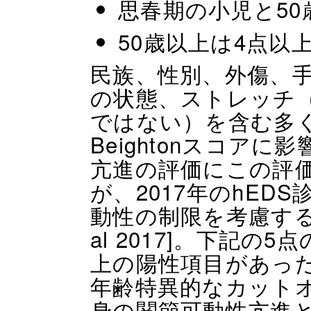
思春期の小児と50
50歳以上は4点以
民族、性別、外傷、
の状態、ストレッチ
ではない）を含む多
Beightonスコア
亢進の評価にこの評
が、2017年のhED
動性の制限を考慮する基準が
al 2017]。下記の
上の陽性項目があった場
年齢特異的なカット
身の関節可動性亢進と判