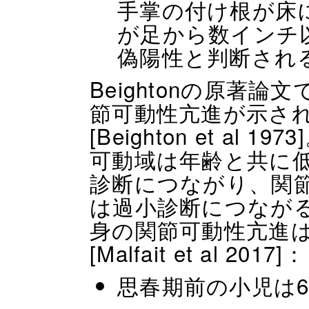
手掌の付け根が床
が足から数インチ
偽陽性と判断され
Beightonの原著
節可動性亢進が示さ
[Beighton et a
可動域は年齢と共に
診断につながり、関
は過小診断につながる
身の関節可動性亢進
[Malfait et al 2017]：
思春期前の小児は