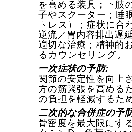
を高める装具；下肢
子やスクーター；睡
トレス）；症状に合
逆流／胃内容排出遅
適切な治療；精神的
るカウンセリング。
一次症状の予防:
関節の安定性を向上
方の筋緊張を高める
の負担を軽減するた
二次的な合併症の予
骨密度を最大限にす