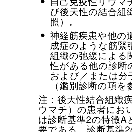
自己免疫性リウマ
び後天性の結合組
照）。
神経筋疾患や他の
成症のような筋緊
組織の弛緩による
性がある他の診断
および／または分
（鑑別診断の項を
注：後天性結合組織
ウマチ）の患者におい
は診断基準2の特徴A
要である。診断基準2