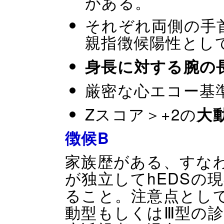
がある。
それぞれ両側の手
親指徴候陽性とし
身長に対する腕の長
厳密な心エコー基
Zスコア＞+2の
大
徴候B
家族歴がある、すな
が独立してhEDSの
ること。注意点として
動型もしくはⅢ型の