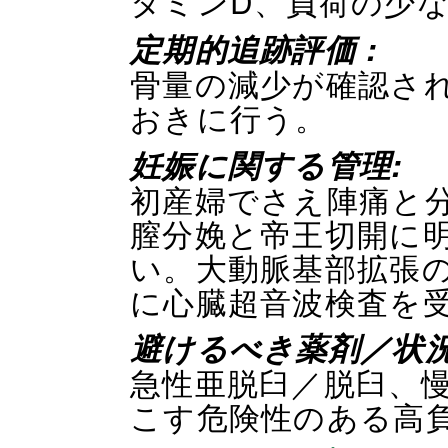
タミンD、負荷の少
定期的追跡評価 :
骨量の減少が確認され
おきに行う。
妊娠に関する管理:
初産婦でさえ陣痛と
膣分娩と帝王切開に
い。大動脈基部拡張
に心臓超音波検査を
避けるべき薬剤／状
急性亜脱臼／脱臼、
こす危険性のある高