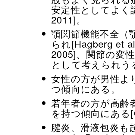
安定性としてよく認識し
2011]。
顎関節機能不全（
られ[Hagberg et al 
2005]、関節の
として考えられう
女性の方が男性よ
つ傾向にある。
若年者の方が高齢
を持つ傾向にある[Cast
腱炎、滑液包炎も起こり