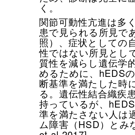
く。
関節可動性亢進は多
患で見られる所見で
照）、症状としての
性ではない所見とし
質性を減らし遺伝学
めるために、hEDS
断基準を満たした時
る。遺伝性結合織疾
持っているが、hED
準を満たさない人は
ム障害（HSD）とみな
et al 2017]。