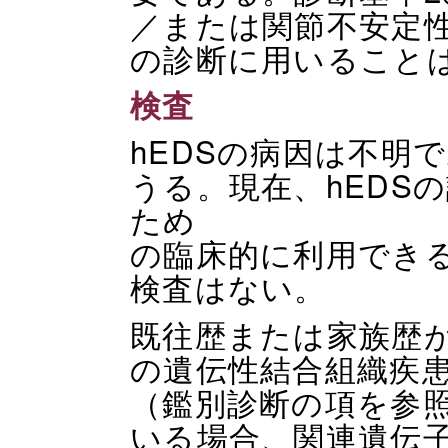
／または関節不安定性
の診断に用いること
検査
hEDSの病因は不明
うる。現在、hEDS
ため
の臨床的に利用でき
検査はない。
既往歴または家族歴が
の遺伝性結合組織疾
（鑑別診断の項を参
いる場合、関連遺伝