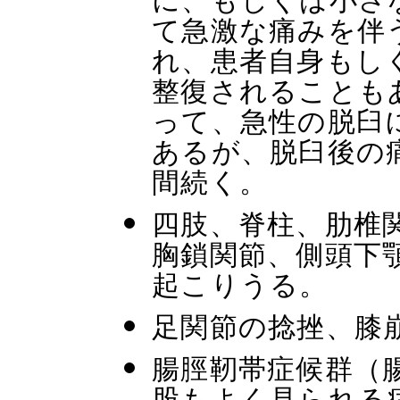
て急激な痛みを伴
れ、患者自身もし
整復されることも
って、急性の脱臼
あるが、脱臼後の
間続く。
四肢、脊柱、肋椎
胸鎖関節、側頭下
起こりうる。
足関節の捻挫、膝
腸脛靭帯症候群（
股もよく見られる