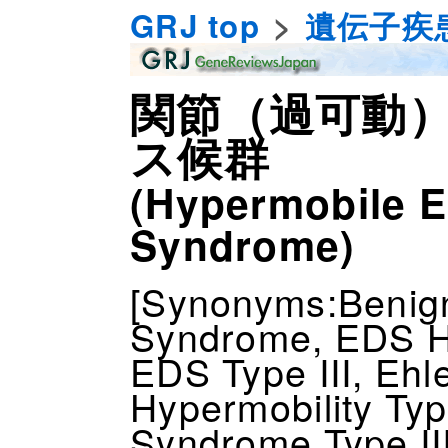
GRJ top
遺伝子疾
関節（過可動）
ス候群
(Hypermobile E
Syndrome)
[Synonyms:Benign
Syndrome, EDS Hy
EDS Type III, Eh
Hypermobility Typ
Syndrome Type III