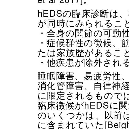
hEDSの臨床診断は
が同時にみられるこ
・全身の関節の可動性
・症候群性の徴候、
たは家族歴があるこ
・他疾患が除外され
睡眠障害、易疲労性
消化管障害、自律神
に限定されるもので
臨床徴候がhEDSに
のいくつかは、以前は
に含まれていた[Beight