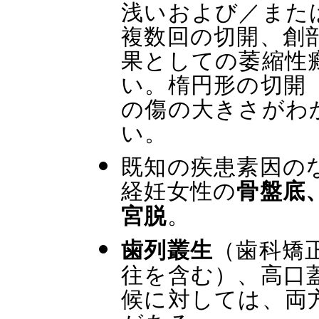
浅いおよび／また
複数回の切開、創
果としての萎縮性
い。楕円形の切開
の傷の大きさがわ
い。
既知の疾患素因の
経妊女性の
骨盤底
。
宮脱
（歯科矯
歯列叢生
往を含む）、高口
候に対しては、両