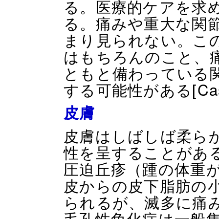
る。医療的ケアを求
る。痛みや重大な関
まり見られない。こ
はもちろんのこと、
ともと備わっている
する可能性がある[Castor
皮膚
皮膚はしばしば柔ら
性を呈することがあ
圧迫丘疹（踵の体重
皮からの皮下脂肪の
られるが、滅多に痛
毛孔性角化症は一般